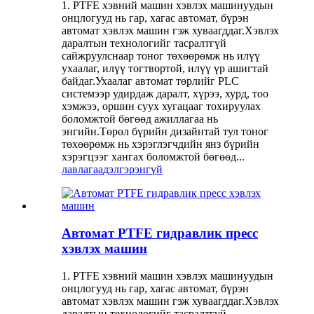
1. PTFE хэвний машин хэвлэх машинуудын
онцлогууд нь гар, хагас автомат, бүрэн
автомат хэвлэх машин гэж хуваагддаг.Хэвлэх
даралтын технологийг тасралтгүй
сайжруулснаар тоног төхөөрөмж нь илүү
ухаалаг, илүү тогтвортой, илүү үр ашигтай
байдаг.Ухаалаг автомат төрлийг PLC
системээр удирдаж даралт, хүрээ, хурд, тоо
хэмжээ, оршин суух хугацааг тохируулах
боломжтой бөгөөд ажиллагаа нь
энгийн.Төрөл бүрийн дизайнтай тул тоног
төхөөрөмж нь хэрэглэгчдийн янз бүрийн
хэрэгцээг хангах боломжтой бөгөөд...
лавлагаа
дэлгэрэнгүй
Автомат PTFE гидравлик пресс
хэвлэх машин
1. PTFE хэвний машин хэвлэх машинуудын
онцлогууд нь гар, хагас автомат, бүрэн
автомат хэвлэх машин гэж хуваагддаг.Хэвлэх
даралтын технологийг тасралтгүй