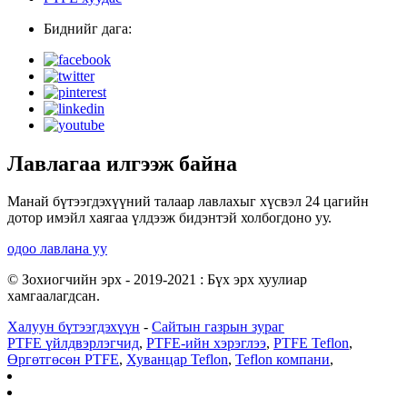
Биднийг дага:
Лавлагаа илгээж байна
Манай бүтээгдэхүүний талаар лавлахыг хүсвэл 24 цагийн
дотор имэйл хаягаа үлдээж бидэнтэй холбогдоно уу.
одоо лавлана уу
© Зохиогчийн эрх - 2019-2021 : Бүх эрх хуулиар
хамгаалагдсан.
Халуун бүтээгдэхүүн
-
Сайтын газрын зураг
PTFE үйлдвэрлэгчид
,
PTFE-ийн хэрэглээ
,
PTFE Teflon
,
Өргөтгөсөн PTFE
,
Хуванцар Teflon
,
Teflon компани
,