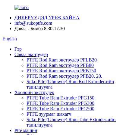
ДИЛЕРҮҮДЭД УРЬЖ БАЙНА
info@sukoptfe.com
Даваа - Бямба 8:30-17:30
English
Гэр
Саваа экструдер
PTFE Rod Ram экструдер PFLB20
PTFE Rod Ram экструдер PFB80
PTFE Rod Ram экструдер PFB150
PTFE Rod Ram экструдер PFB20, 20.
Suko Ptfe (Uhmwpe) Ram Rod Extruder-ийн
танилцуулга
Хоолойн экструдер
PTFE Tube Ram Extruder PFG150
PTFE Tube Ram Extruder PFG300
PTFE Tube Ram Extruder PFG500
PTFE зуурмаг шахагч
Suko Ptfe (Uhmwpe) Ram Tube Extruder-ийн
танилцуулга
Ptfe машин