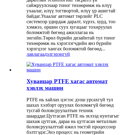
сайжруулснаар тоног төхөөрөмж нь илүү
ухаалаг, илүү тогтвортой, илүү үр ашигтай
байдаг.Ухаалаг автомат төрлийг PLC
системээр удирдаж даралт, хүрээ, хурд, тоо
хэмжээ, оршин суух хугацааг тохируулах
боломжтой бөгөөд ажиллагаа нь
энгийн.Төрөл бүрийн дизайнтай тул тоног
төхөөрөмж нь хэрэглэгчдийн янз бүрийн
хэрэгцээг хангах боломжтой бөгөөд...
лавлагаа
дэлгэрэнгүй
Хуванцар PTFE хагас автомат
хэвлэх машин
PTFE нь хайлах цэгээс дээш урсахгүй тул
шахах хэлбэрт оруулах боломжгүй бөгөөд
тусгай боловсруулалтын техник
шаарддаг.Цутгасан PTFE нь эхлээд нунтагыг
шахаж цутгаж, дараа нь цутгасан металлын
боловсруулалттай ижил төстэй процессоор
бэлтгэдэг.Энэ процесс нь геометрийн