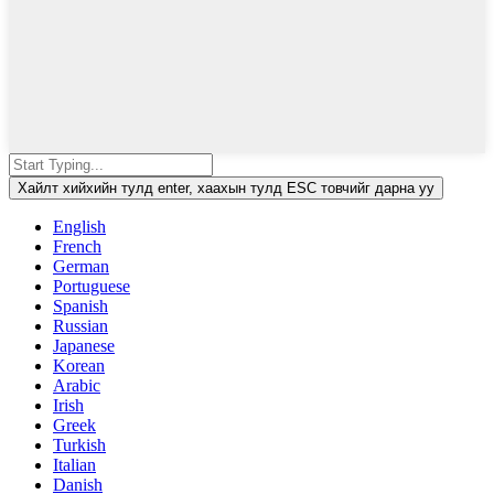
Хайлт хийхийн тулд enter, хаахын тулд ESC товчийг дарна уу
English
French
German
Portuguese
Spanish
Russian
Japanese
Korean
Arabic
Irish
Greek
Turkish
Italian
Danish