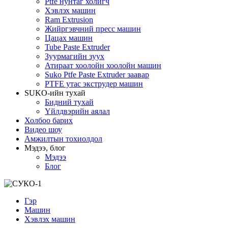
Ptfe нунтаг холигч
Хэвлэх машин
Ram Extrusion
Жийргэвчний пресс машин
Цацах машин
Tube Paste Extruder
Зуурмагийн зуух
Атираат хоолойн хоолойн машин
Suko Ptfe Paste Extruder заавар
PTFE утас экструдер машин
SUKO-ийн тухай
Бидний тухай
Үйлдвэрийн аялал
Холбоо барих
Видео шоу
Амжилтын тохиолдол
Мэдээ, блог
Мэдээ
Блог
Гэр
Машин
Хэвлэх машин