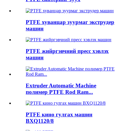
PTFE хуванцар зуурмаг экструдер
машин
PTFE жийргэвчний пресс хэвлэх
машин
Extruder Automatic Machine
полимер PTFE Rod Ram...
PTFE кино гулгах машин
BXQ1120/8