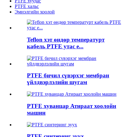
PTFE хуудас
PTFE хальс
Эмнэлгийн хоолой
Teflon хэт өндөр температурт
кабель PTFE утас e...
PTFE бичил сүвэрхэг мембран
үйлдвэрлэлийн шугам
PTFE хуванцар Атираат хоолойн
машин
PTFE синтеринг зуух