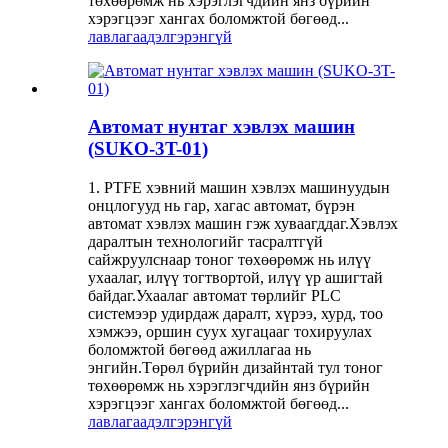
төхөөрөмж нь хэрэглэгчдийн янз бүрийн
хэрэгцээг хангах боломжтой бөгөөд...
лавлагаа
дэлгэрэнгүй
Автомат нунтаг хэвлэх машин
(SUKO-3T-01)
1. PTFE хэвний машин хэвлэх машинуудын
онцлогууд нь гар, хагас автомат, бүрэн
автомат хэвлэх машин гэж хуваагддаг.Хэвлэх
даралтын технологийг тасралтгүй
сайжруулснаар тоног төхөөрөмж нь илүү
ухаалаг, илүү тогтвортой, илүү үр ашигтай
байдаг.Ухаалаг автомат төрлийг PLC
системээр удирдаж даралт, хүрээ, хурд, тоо
хэмжээ, оршин суух хугацааг тохируулах
боломжтой бөгөөд ажиллагаа нь
энгийн.Төрөл бүрийн дизайнтай тул тоног
төхөөрөмж нь хэрэглэгчдийн янз бүрийн
хэрэгцээг хангах боломжтой бөгөөд...
лавлагаа
дэлгэрэнгүй