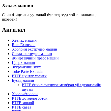
Хэвлэх машин
Сайн байцгаана уу, манай бүтээгдэхүүнтэй танилцахаар
ирээрэй!
Ангилал
Хэвлэх машин
Ram Extrusion
Хоолойн экструдер машин
Саваа экструдер машин
Жийргэвчний пресс машин
Цацах машин
Зуурмагийн зуух
Tube Paste Extruder
PTFE нунтаг холигч
Бусад машин
PTFE бичил сүвэрхэг мембран үйлдвэрлэлийн
шугам
Хоолой/хоолой
PTFE доторлогоотой
PTFE хоолой
PTFE саваа