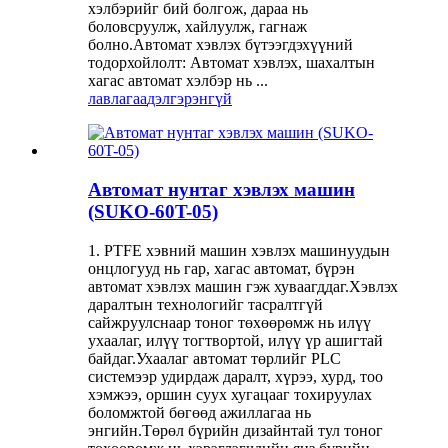
хэлбэрийг бий болгож, дараа нь
боловсруулж, хайлуулж, гагнаж
болно.Автомат хэвлэх бүтээгдэхүүний
тодорхойлолт: Автомат хэвлэх, шахалтын
хагас автомат хэлбэр нь ...
лавлагаа
дэлгэрэнгүй
Автомат нунтаг хэвлэх машин
(SUKO-60T-05)
1. PTFE хэвний машин хэвлэх машинуудын
онцлогууд нь гар, хагас автомат, бүрэн
автомат хэвлэх машин гэж хуваагддаг.Хэвлэх
даралтын технологийг тасралтгүй
сайжруулснаар тоног төхөөрөмж нь илүү
ухаалаг, илүү тогтвортой, илүү үр ашигтай
байдаг.Ухаалаг автомат төрлийг PLC
системээр удирдаж даралт, хүрээ, хурд, тоо
хэмжээ, оршин суух хугацааг тохируулах
боломжтой бөгөөд ажиллагаа нь
энгийн.Төрөл бүрийн дизайнтай тул тоног