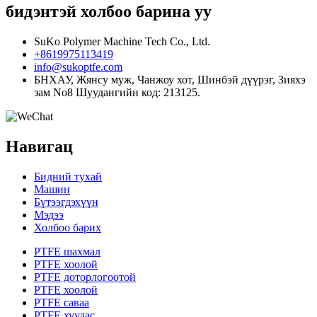
бидэнтэй холбоо барина уу
SuKo Polymer Machine Tech Co., Ltd.
+8619975113419
info@sukoptfe.com
БНХАУ, Жянсу муж, Чанжоу хот, Шинбэй дүүрэг, Зияхэ
зам No8 Шуудангийн код: 213125.
Навигац
Бидний тухай
Машин
Бүтээгдэхүүн
Мэдээ
Холбоо барих
PTFE шахмал
PTFE хоолой
PTFE доторлогоотой
PTFE хоолой
PTFE саваа
PTFE хуудас