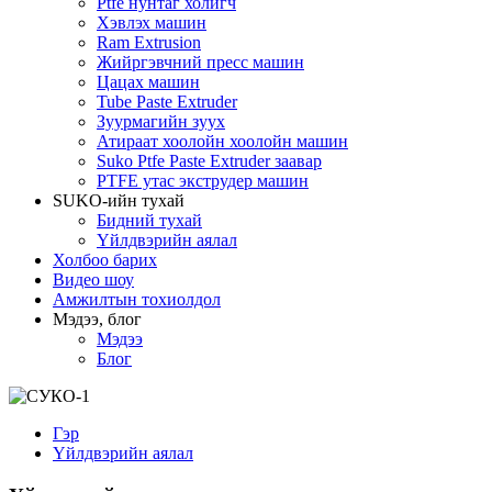
Ptfe нунтаг холигч
Хэвлэх машин
Ram Extrusion
Жийргэвчний пресс машин
Цацах машин
Tube Paste Extruder
Зуурмагийн зуух
Атираат хоолойн хоолойн машин
Suko Ptfe Paste Extruder заавар
PTFE утас экструдер машин
SUKO-ийн тухай
Бидний тухай
Үйлдвэрийн аялал
Холбоо барих
Видео шоу
Амжилтын тохиолдол
Мэдээ, блог
Мэдээ
Блог
Гэр
Үйлдвэрийн аялал