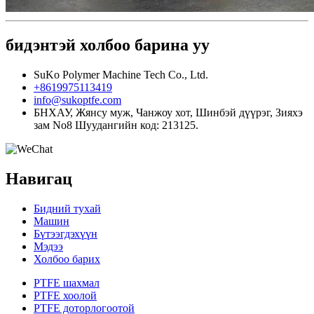
бидэнтэй холбоо барина уу
SuKo Polymer Machine Tech Co., Ltd.
+8619975113419
info@sukoptfe.com
БНХАУ, Жянсу муж, Чанжоу хот, Шинбэй дүүрэг, Зияхэ
зам No8 Шуудангийн код: 213125.
Навигац
Бидний тухай
Машин
Бүтээгдэхүүн
Мэдээ
Холбоо барих
PTFE шахмал
PTFE хоолой
PTFE доторлогоотой