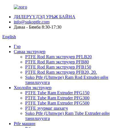
ДИЛЕРҮҮДЭД УРЬЖ БАЙНА
info@sukoptfe.com
Даваа - Бямба 8:30-17:30
English
Гэр
Саваа экструдер
PTFE Rod Ram экструдер PFLB20
PTFE Rod Ram экструдер PFB80
PTFE Rod Ram экструдер PFB150
PTFE Rod Ram экструдер PFB20, 20.
Suko Ptfe (Uhmwpe) Ram Rod Extruder-ийн
танилцуулга
Хоолойн экструдер
PTFE Tube Ram Extruder PFG150
PTFE Tube Ram Extruder PFG300
PTFE Tube Ram Extruder PFG500
PTFE зуурмаг шахагч
Suko Ptfe (Uhmwpe) Ram Tube Extruder-ийн
танилцуулга
Ptfe машин