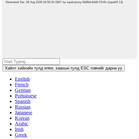
Хайлт хийхийн тулд enter, хаахын тулд ESC товчийг дарна уу
English
French
German
Portuguese
Spanish
Russian
Japanese
Korean
Arabic
Irish
Greek