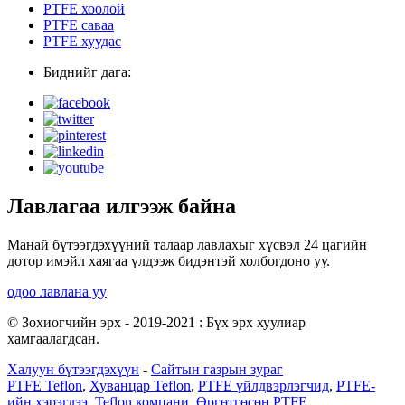
PTFE хоолой
PTFE саваа
PTFE хуудас
Биднийг дага:
Лавлагаа илгээж байна
Манай бүтээгдэхүүний талаар лавлахыг хүсвэл 24 цагийн
дотор имэйл хаягаа үлдээж бидэнтэй холбогдоно уу.
одоо лавлана уу
© Зохиогчийн эрх - 2019-2021 : Бүх эрх хуулиар
хамгаалагдсан.
Халуун бүтээгдэхүүн
-
Сайтын газрын зураг
PTFE Teflon
,
Хуванцар Teflon
,
PTFE үйлдвэрлэгчид
,
PTFE-
ийн хэрэглээ
,
Teflon компани
,
Өргөтгөсөн PTFE
,