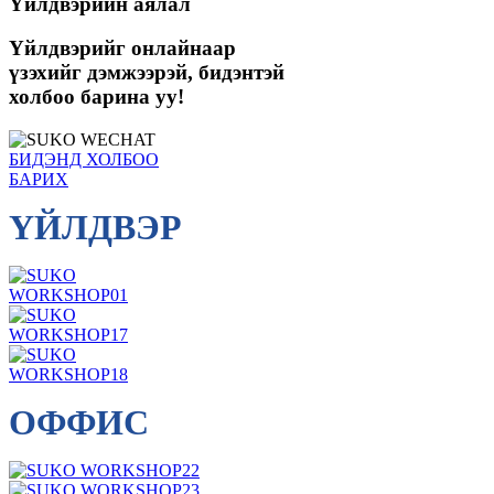
Үйлдвэрийн аялал
Үйлдвэрийг онлайнаар
үзэхийг дэмжээрэй, бидэнтэй
холбоо барина уу!
БИДЭНД ХОЛБОО
БАРИХ
ҮЙЛДВЭР
ОФФИС